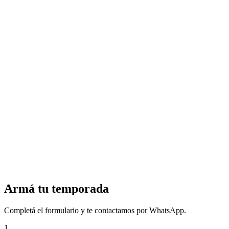
Siempre el mismo arquero
Tu arquero conoce tu equipo, tus tiempos y tus exigencias
Agenda fija
El arquero bloquea todos los partidos de tu suscripción por
adelantado
Sin sorpresas
Confirmás la temporada y te olvidás de buscar arquero cada semana
Armá tu temporada
Completá el formulario y te contactamos por WhatsApp.
1